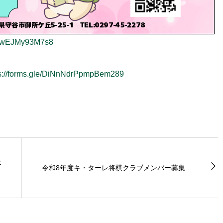
ScvwEJMy93M7s8
ps://forms.gle/DiNnNdrPpmpBem289
業
令和8年度キ・ターレ将棋クラブメンバー募集