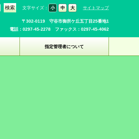
文字サイズ：
小
中
大
サイトマップ
〒302-0119 守谷市御所ケ丘五丁目25番地1
電話：0297-45-2278 ファックス：0297-45-4062
指定管理者について
ト